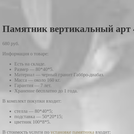
Памятник вертикальный арт 
680
руб.
Информация о товаре:
Есть на складе.
Размер — 80*40*5.
Материал — черный гранит Габбро-диабаз.
Масса — около 160 кг.
Гарантия — 7 лет.
Хранение бесплатно до 1 года.
В комплект покупки входит:
стелла — 80*40*5;
подставка — 50*20*15;
цветник 100*8*5.
В стоимость услуги по
установке памятника
входит: