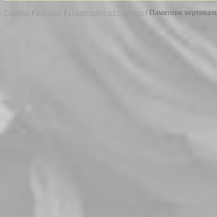
Главная
/
Каталог
/
Памятники из гранита
/
Памятник вертикаль