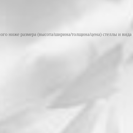
ого ниже размера (высота/ширина/толщина/цена) стеллы и вида 